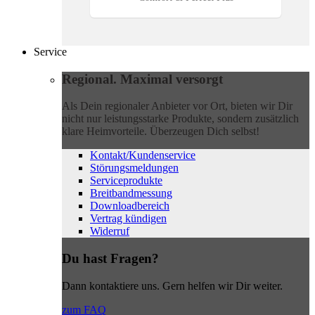
Service
Regional. Maximal versorgt
Als Dein regionaler Anbieter vor Ort, bieten wir Dir
nicht nur leistungsstarke Produkte, sondern zusätzlich
klare Heimvorteile. Überzeugen Dich selbst!
Kontakt/Kundenservice
Störungsmeldungen
Serviceprodukte
Breitbandmessung
Downloadbereich
Vertrag kündigen
Widerruf
Du hast Fragen?
Dann kontaktiere uns. Gern helfen wir Dir weiter.
zum FAQ