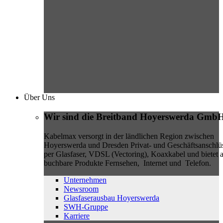
Über Uns
Wir sind die Breitband Hoyerswerda Gmb
Kabelmax versorgt in der ländlichen Region zwischen
Hoyerswerda und Dresden Privat- und Geschäftsanschlü
per Glasfaser, VDSL (Vectoring), Koaxkabel und bietet a
buchbare Produkte Fernsehen, Internet und Telefon.
Unternehmen
Newsroom
Glasfaserausbau Hoyerswerda
SWH-Gruppe
Karriere