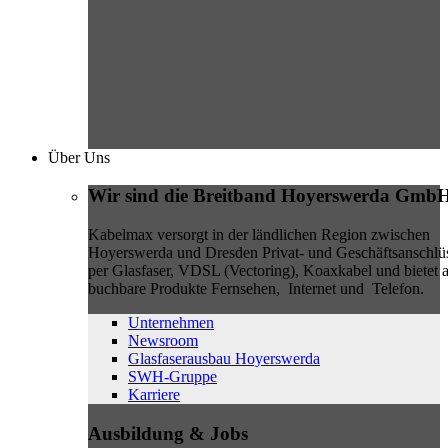
Über Uns
Wir sind die Breitband Hoyerswerda Gmb
Kabelmax versorgt in der ländlichen Region zwischen
Hoyerswerda und Dresden Privat- und Geschäftsanschlü
per Glasfaser, VDSL (Vectoring), Koaxkabel und bietet a
buchbare Produkte Fernsehen, Internet und Telefon.
Unternehmen
Newsroom
Glasfaserausbau Hoyerswerda
SWH-Gruppe
Karriere
Ausbildung & Jobs