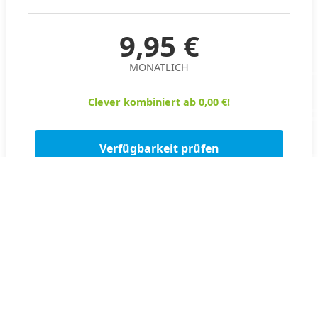
9,95 €
MONATLICH
Clever kombiniert ab 0,00 €!
Verfügbarkeit prüfen
Mindestlaufzeit: 1 Monat
Kündigungsfrist: 4 Wochen zum Ende der Laufzeit
Deine waipu.tv Angebote
bei Kabelmax