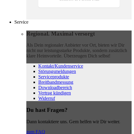
Service
Regional. Maximal versorgt
Als Dein regionaler Anbieter vor Ort, bieten wir Dir
nicht nur leistungsstarke Produkte, sondern zusätzlich
klare Heimvorteile. Überzeugen Dich selbst!
Kontakt/Kundenservice
Störungsmeldungen
Serviceprodukte
Breitbandmessung
Downloadbereich
Vertrag kündigen
Widerruf
Du hast Fragen?
Dann kontaktiere uns. Gern helfen wir Dir weiter.
zum FAQ