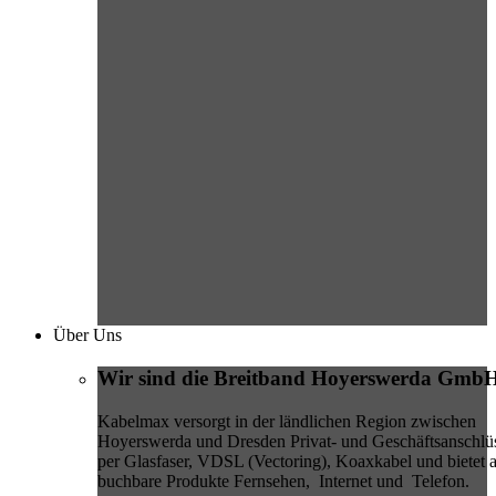
Über Uns
Wir sind die Breitband Hoyerswerda Gmb
Kabelmax versorgt in der ländlichen Region zwischen
Hoyerswerda und Dresden Privat- und Geschäftsanschlü
per Glasfaser, VDSL (Vectoring), Koaxkabel und bietet a
buchbare Produkte Fernsehen, Internet und Telefon.