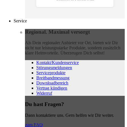
Service
Regional. Maximal versorgt
Als Dein regionaler Anbieter vor Ort, bieten wir Dir
nicht nur leistungsstarke Produkte, sondern zusätzlich
klare Heimvorteile. Überzeugen Dich selbst!
Kontakt/Kundenservice
Störungsmeldungen
Serviceprodukte
Breitbandmessung
Downloadbereich
Vertrag kündigen
Widerruf
Du hast Fragen?
Dann kontaktiere uns. Gern helfen wir Dir weiter.
zum FAQ