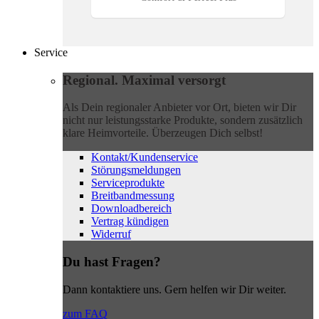
Service
Regional. Maximal versorgt
Als Dein regionaler Anbieter vor Ort, bieten wir Dir
nicht nur leistungsstarke Produkte, sondern zusätzlich
klare Heimvorteile. Überzeugen Dich selbst!
Kontakt/Kundenservice
Störungsmeldungen
Serviceprodukte
Breitbandmessung
Downloadbereich
Vertrag kündigen
Widerruf
Du hast Fragen?
Dann kontaktiere uns. Gern helfen wir Dir weiter.
zum FAQ