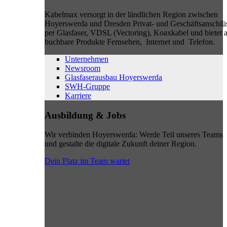
Kabelmax versorgt in der ländlichen Region zwischen
Hoyerswerda und Dresden Privat- und Geschäftsanschlü
per Glasfaser, VDSL (Vectoring), Koaxkabel und bietet a
buchbare Produkte Fernsehen, Internet und Telefon.
Unternehmen
Newsroom
Glasfaserausbau Hoyerswerda
SWH-Gruppe
Karriere
Ausbildung & Jobs
Wir verbinden Hoyerswerda: Werde Teil unseres Teams
und gestalte die digitale Zukunft deiner Region.
Dein Platz im Team wartet